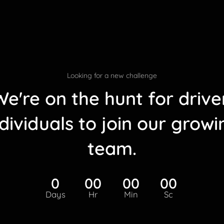
Looking for a new challenge
We're on the hunt for drive
ndividuals to join our growi
team.
0
00
00
00
Days
Hr
Min
Sc